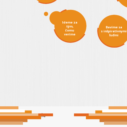
príležitosti
Sprevádzame
pri vstupe
na trh
Ideme za
tým,
čomu
veríme